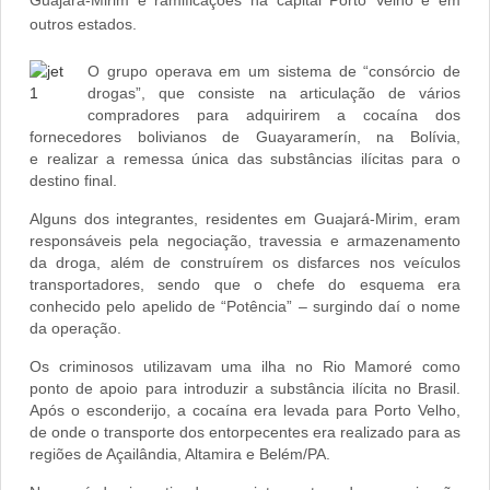
Guajará-Mirim e ramificações na capital Porto Velho e em
outros estados.
O grupo operava em um sistema de “consórcio de
drogas”, que consiste na articulação de vários
compradores para adquirirem a cocaína dos
fornecedores bolivianos de Guayaramerín, na Bolívia,
e
realizar a remessa única das substâncias ilícitas para o
destino final.
Alguns dos integrantes, residentes em Guajará-Mirim, eram
responsáveis pela negociação, travessia e armazenamento
da droga, além de construírem os disfarces nos veículos
transportadores, sendo que o chefe do esquema era
conhecido pelo apelido de “Potência” – surgindo daí o nome
da operação.
Os criminosos utilizavam uma ilha no Rio Mamoré como
ponto de apoio para introduzir a substância ilícita no Brasil.
Após o esconderijo, a cocaína era levada para Porto Velho,
de onde o transporte dos entorpecentes era realizado para as
regiões de Açailândia, Altamira e Belém/PA.