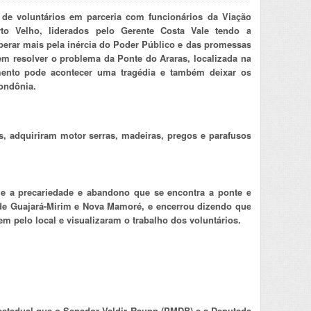
 de voluntários em parceria com funcionários da Viação
rto Velho, liderados pelo Gerente Costa Vale tendo a
sperar mais pela inércia do Poder Público e das promessas
m resolver o problema da Ponte do Araras, localizada na
ento pode acontecer uma tragédia e também deixar os
ondônia.
, adquiriram motor serras, madeiras, pregos e parafusos
ue a precariedade e abandono que se encontra a ponte e
s de Guajará-Mirim e Nova Mamoré, e encerrou dizendo que
m pelo local e visualizaram o trabalho dos voluntários.
 estadual que o Senador Valdir Raupp (PMDB) e a Deputada