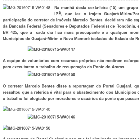
Na manhã desta sexta-feira (15) um grupo
IPÊ, que faz o trajeto Guajará-Mirim/Po
participação do corretor de imóveis Marcelo Bentes, decidiram não e
da Bancada Federal (Senadores e Deputados Federais) de Rondônia, e
BR 425, que a cada dia fica mais preocupante e a qualquer mom
Municípios de Guajará-Mirim e Nova Mamoré isolados do Estado de R
A equipe de voluntários com recursos próprios não mediram esforços
para executarem o trabalho de recuperação da Ponte do Araras.
O corretor Marcelo Bentes disse a reportagem do Portal Guajará, q
ressaltou que a referida é vital para o abastecimento dos Município
o trabalho foi elogiado por moradores e usuários da ponte que passare
A reportagem do Portal Guajará aurou que foi divulgado na imprensa