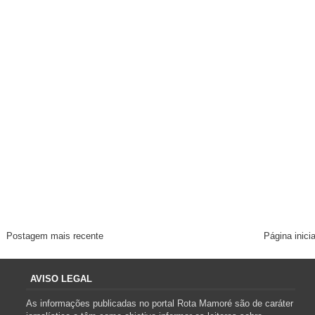
Postagem mais recente
Página inicia
AVISO LEGAL
As informações publicadas no portal Rota Mamoré são de caráter