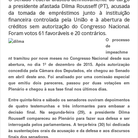
a presidente afastada Dilma Rousseff (PT), acusada
da tomada de empréstimos junto à instituição
financeira controlada pela União e à abertura de
créditos sem autorização do Congresso Nacional.
Foram votos 61 favoráveis e 20 contrários.
O processo
de
impeachme
nt tramitou por nove meses no Congresso Nacional desde sua
abertura, no dia 1º de dezembro de 2015. Após autorização
concedida pela Câmara dos Deputados, ele chegou ao Senado
em abril deste ano. Foi analisado por uma comissão especial
que emitiu dois pareceres, passou por duas votações em
Plenário e chegou à sua fase final nos últimos dias.
Entre quinta-feira e sábado os senadores ouviram depoimentos
de quatro testemunhas e três informantes para embasar a
decisão final. Na segunda-feira (29), a presidente Dilma
Rousseff compareceu ao Plenário para fazer sua defesa e ser
interrogada pelos parlamentares. A terça-feira (30) foi dedicada
às sustentações orais da acusação e da defesa e aos discursos
finais dos senadores.