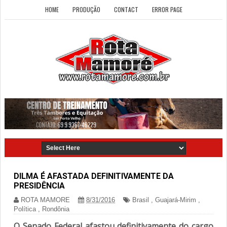
HOME
PRODUÇÃO
CONTACT
ERROR PAGE
DILMA É AFASTADA DEFINITIVAMENTE DA
PRESIDÊNCIA
ROTA MAMORE
8/31/2016
Brasil
,
Guajará-Mirim
,
Política
,
Rondônia
O Senado Federal afastou definitivamente do cargo