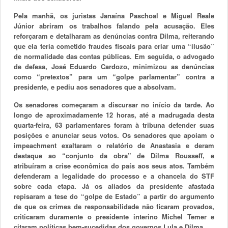
Pela manhã, os juristas Janaína Paschoal e Miguel Reale
Júnior abriram os trabalhos falando pela acusação. Eles
reforçaram e detalharam as denúncias contra Dilma, reiterando
que ela teria cometido fraudes fiscais para criar uma “ilusão”
de normalidade das contas públicas. Em seguida, o advogado
de defesa, José Eduardo Cardozo, minimizou as denúncias
como “pretextos” para um “golpe parlamentar” contra a
presidente, e pediu aos senadores que a absolvam.
Os senadores começaram a discursar no início da tarde. Ao
longo de aproximadamente 12 horas, até a madrugada desta
quarta-feira, 63 parlamentares foram à tribuna defender suas
posições e anunciar seus votos. Os senadores que apoiam o
impeachment exaltaram o relatório de Anastasia e deram
destaque ao “conjunto da obra” de Dilma Rousseff, e
atribuíram a crise econômica do país aos seus atos. Também
defenderam a legalidade do processo e a chancela do STF
sobre cada etapa. Já os aliados da presidente afastada
repisaram a tese do “golpe de Estado” a partir do argumento
de que os crimes de responsabilidade não ficaram provados,
criticaram duramente o presidente interino Michel Temer e
citaram políticas bem-sucedidas dos governos Lula e Dilma.