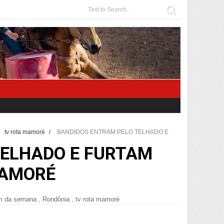
tv rota mamoré
/
BANDIDOS ENTRAM PELO TELHADO E
TELHADO E FURTAM
MAMORÉ
m da semana
,
Rondônia
,
tv rota mamoré