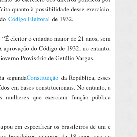
ita quanto à possibilidade desse exercício,
o do
Código Eleitoral
de 1932.
: “É eleitor o cidadão maior de 21 anos, sem
 A aprovação do Código de 1932, no entanto,
 Governo Provisório de Getúlio Vargas.
da segunda
Constituição
da República, esses
ídos em bases constitucionais. No entanto, a
às mulheres que exerciam função pública
cupou em especificar os brasileiros de um e
 os brasileiros maiores de 18 anos que se