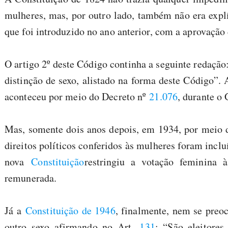
mulheres, mas, por outro lado, também não era explíc
que foi introduzido no ano anterior, com a aprovaçã
O artigo 2º deste Código continha a seguinte redação
distinção de sexo, alistado na forma deste Código”.
aconteceu por meio do Decreto nº
21.076
, durante o
Mas, somente dois anos depois, em 1934, por meio 
direitos políticos conferidos às mulheres foram inclu
nova
Constituição
restringiu a votação feminina 
remunerada.
Já a
Constituição de 1946
, finalmente, nem se preo
outro sexo afirmando no Art.
131
: “São eleitores