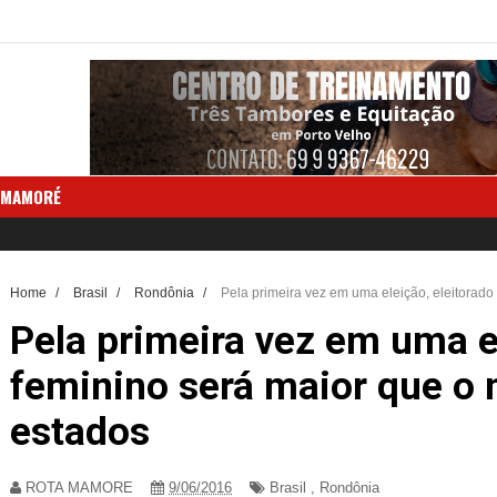
 MAMORÉ
Home
/
Brasil
/
Rondônia
/
Pela primeira vez em uma eleição, eleitorado
Pela primeira vez em uma el
feminino será maior que o
estados
ROTA MAMORE
9/06/2016
Brasil
,
Rondônia