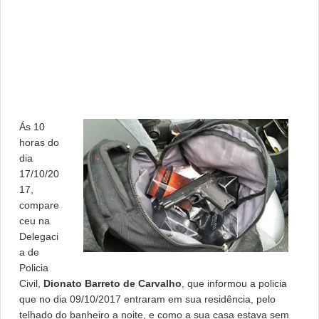
Ás 10
horas do
dia
17/10/20
17,
compare
ceu na
Delegaci
a de
Policia
Civil,
Dionato Barreto de Carvalho
, que informou a policia
que no dia 09/10/2017 entraram em sua residência, pelo
telhado do banheiro a noite, e como a sua casa estava sem