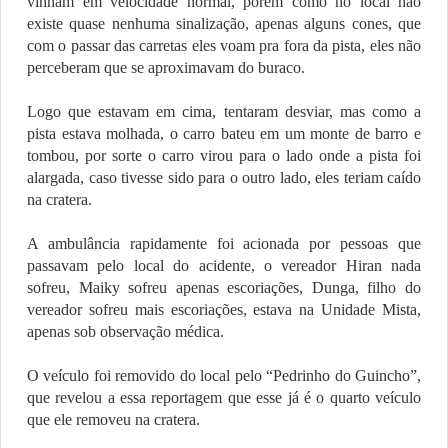
vinham em velocidade normal, porém como no local não
existe quase nenhuma sinalização, apenas alguns cones, que
com o passar das carretas eles voam pra fora da pista, eles não
perceberam que se aproximavam do buraco.
Logo que estavam em cima, tentaram desviar, mas como a
pista estava molhada, o carro bateu em um monte de barro e
tombou, por sorte o carro virou para o lado onde a pista foi
alargada, caso tivesse sido para o outro lado, eles teriam caído
na cratera.
A ambulância rapidamente foi acionada por pessoas que
passavam pelo local do acidente, o vereador Hiran nada
sofreu, Maiky sofreu apenas escoriações, Dunga, filho do
vereador sofreu mais escoriações, estava na Unidade Mista,
apenas sob observação médica.
O veículo foi removido do local pelo “Pedrinho do Guincho”,
que revelou a essa reportagem que esse já é o quarto veículo
que ele removeu na cratera.