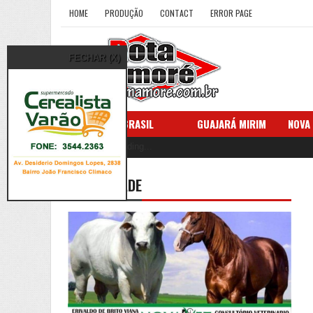
HOME
PRODUÇÃO
CONTACT
ERROR PAGE
FECHAR (X)
HOME
BRASIL
GUAJARÁ MIRIM
NOVA
Loading...
News
PUBLICIDADE