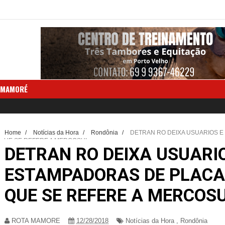
 MAMORÉ
Home
/
Notícias da Hora
/
Rondônia
/
DETRAN RO DEIXA USUARIOS E
QUE SE REFERE A MERCOSUL.
DETRAN RO DEIXA USUARI
ESTAMPADORAS DE PLACA
QUE SE REFERE A MERCOSU
ROTA MAMORE
12/28/2018
Notícias da Hora
,
Rondônia