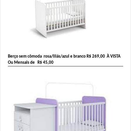
Berço sem cômoda  rosa/lilás/azul e branco 
R$ 269,00
  À VISTA 
Ou Mensais de   R$ 45,00