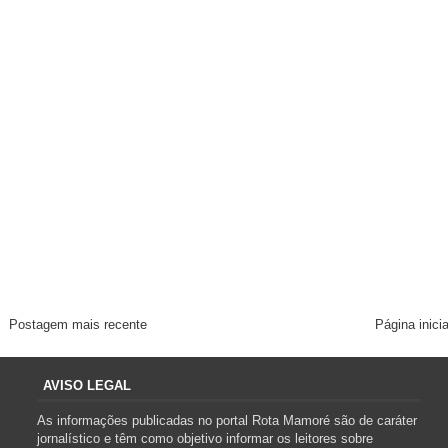
Postagem mais recente
Página inicia
AVISO LEGAL
As informações publicadas no portal Rota Mamoré são de caráter
jornalístico e têm como objetivo informar os leitores sobre