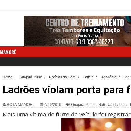
 MAMORÉ
Home
/
Guajará-Mirim
/
Notícias da Hora
/
Polícia
/
Rondônia
/
Ladr
Ladrões violam porta para f
ROTA MAMORE
4/26/2019
Guajará-Mirim
,
Notícias da Hora
,
Mais uma vítima de furto de veículo foi regist