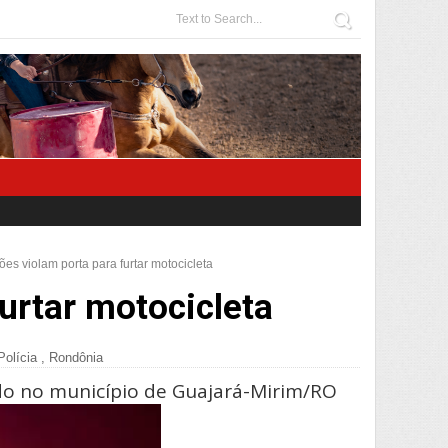
ões violam porta para furtar motocicleta
urtar motocicleta
Polícia
,
Rondônia
rado no município de Guajará-Mirim/RO