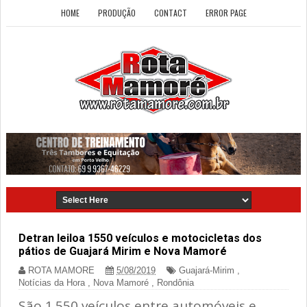
HOME
PRODUÇÃO
CONTACT
ERROR PAGE
Detran leiloa 1550 veículos e motocicletas dos
pátios de Guajará Mirim e Nova Mamoré
ROTA MAMORE
5/08/2019
Guajará-Mirim
,
Notícias da Hora
,
Nova Mamoré
,
Rondônia
São 1.550 veículos entre automóveis e