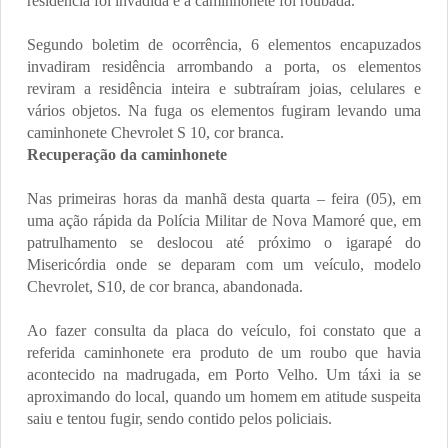
residência foi invadida e a caminhonete foi roubada.
Segundo boletim de ocorrência, 6 elementos encapuzados
invadiram residência arrombando a porta, os elementos
reviram a residência inteira e subtraíram joias, celulares e
vários objetos.
Na fuga os elementos fugiram levando uma
caminhonete Chevrolet S 10, cor branca.
Recuperação da caminhonete
Nas primeiras horas da manhã desta quarta – feira (05), em
uma ação rápida da Polícia Militar de Nova Mamoré que, em
patrulhamento se deslocou até próximo o igarapé do
Misericórdia onde se deparam com um veículo, modelo
Chevrolet, S10, de cor branca, abandonada.
Ao fazer consulta da placa do veículo, foi constato que a
referida caminhonete era produto de um roubo que havia
acontecido na madrugada, em Porto Velho. Um táxi ia se
aproximando do local, quando um homem em atitude suspeita
saiu e tentou fugir, sendo contido pelos policiais.