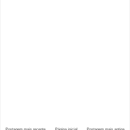
Postagem mais recente
Página inicial
Postagem mais antiga