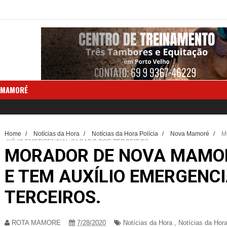
 MAMORÉ
Home
/
Notícias da Hora
/
Notícias da Hora Polícia
/
Nova Mamoré
/
M
AUXÍLIO EMERGENCIAL SACADO POR TERCEIROS.
MORADOR DE NOVA MAMORÉ
E TEM AUXÍLIO EMERGENC
TERCEIROS.
ROTA MAMORE
7/28/2020
Notícias da Hora
,
Notícias da Hora