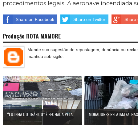
procedimentos legais. A aeronave incendiada se
Share on Facebook
Share on Twitter
Share 
Produção ROTA MAMORE
Mande sua sugestão de repostagem, denúncia ou reclam
mantida sob sigilo.
“LOJINHA DO TRÁFICO” É FECHADA PELA...
MORADORES RELATAM FALHAS N