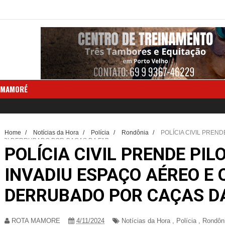
 MAMORÉ
Home
/
Notícias da Hora
/
Polícia
/
Rondônia
/
POLÍCIA CIVIL PREN
FOI DERRUBADO POR CAÇAS DA FAB
POLÍCIA CIVIL PRENDE PIL
INVADIU ESPAÇO AÉREO E 
DERRUBADO POR CAÇAS D
ROTA MAMORE
4/11/2024
Notícias da Hora
,
Polícia
,
Rondôn