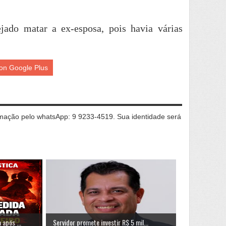
ejado matar a ex-esposa, pois havia várias
on Google Plus
ação pelo whatsApp: 9 9233-4519. Sua identidade será
após ...
Servidor promete investir R$ 5 mil...