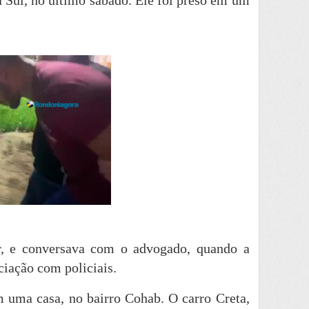
a Sul, no último sábado. Ele foi preso em um
ar, e conversava com o advogado, quando a
ciação com policiais.
m uma casa, no bairro Cohab. O carro Creta,