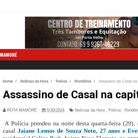
 MAMORÉ
Home
/
Notícias da Hora
/
Polícia
/
Rondônia
/
Assassino de Casal na c
Assassino de Casal na capit
ROTA MAMORE
5/30/2024
Notícias da Hora
,
Polícia
,
Rondôn
A Polícia prendeu na noite desta quarta-feira (29)
casal
Jaiane Lemos de Souza Neto, 27 anos e Ever