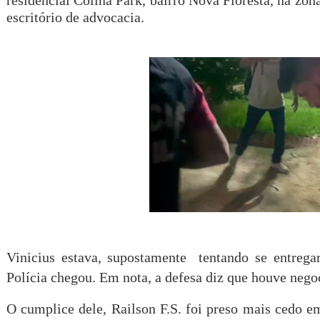
residencial Colina Park, bairro Nova Floresta, na zon
escritório de advocacia.
Vinicius estava, supostamente tentando se entreg
Polícia chegou. Em nota, a defesa diz que houve nego
O cumplice dele, Railson F.S. foi preso mais cedo e