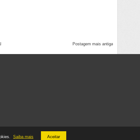
l
Postagem mais antiga
ookies.
Saiba mais
Aceitar
Created By
Sora Templates
&
Blogger Template