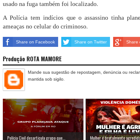
usado na fuga também foi localizado.
A Polícia tem indícios que o assassino tinha plan
ameaças no celular do criminoso.
Share on Facebook
Share on Twitter
Share 
Produção ROTA MAMORE
Mande sua sugestão de repostagem, denúncia ou reclam
mantida sob sigilo.
Polícia Civil desarticula grupo que...
Mulher é brutalmente agredida 