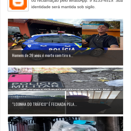
ou reclamação pelo whatsApp: 9 9233-4519. Sua
identidade será mantida sob sigilo.
Homem de 26 anos é morto com tiro n...
“LOJINHA DO TRÁFICO” É FECHADA PELA...