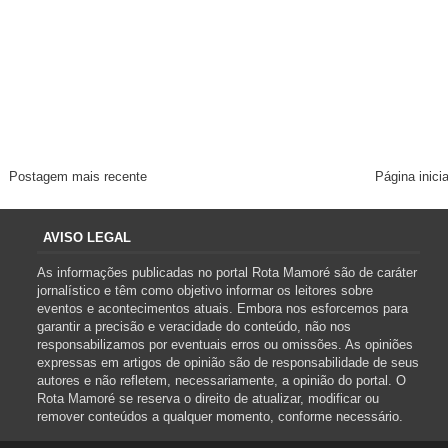
Postagem mais recente
Página inicia
AVISO LEGAL
As informações publicadas no portal Rota Mamoré são de caráter
jornalístico e têm como objetivo informar os leitores sobre
eventos e acontecimentos atuais. Embora nos esforcemos para
garantir a precisão e veracidade do conteúdo, não nos
responsabilizamos por eventuais erros ou omissões. As opiniões
expressas em artigos de opinião são de responsabilidade de seus
autores e não refletem, necessariamente, a opinião do portal. O
Rota Mamoré se reserva o direito de atualizar, modificar ou
remover conteúdos a qualquer momento, conforme necessário.