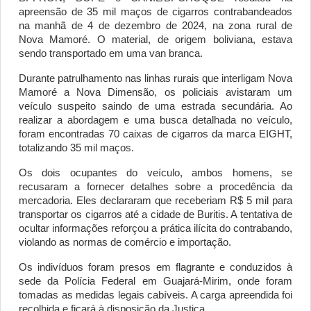
apreensão de 35 mil maços de cigarros contrabandeados 
na manhã de 4 de dezembro de 2024, na zona rural de 
Nova Mamoré. O material, de origem boliviana, estava 
sendo transportado em uma van branca.
Durante patrulhamento nas linhas rurais que interligam Nova 
Mamoré a Nova Dimensão, os policiais avistaram um 
veículo suspeito saindo de uma estrada secundária. Ao 
realizar a abordagem e uma busca detalhada no veículo, 
foram encontradas 70 caixas de cigarros da marca EIGHT, 
totalizando 35 mil maços.
Os dois ocupantes do veículo, ambos homens, se 
recusaram a fornecer detalhes sobre a procedência da 
mercadoria. Eles declararam que receberiam R$ 5 mil para 
transportar os cigarros até a cidade de Buritis. A tentativa de 
ocultar informações reforçou a prática ilícita do contrabando, 
violando as normas de comércio e importação.
Os indivíduos foram presos em flagrante e conduzidos à 
sede da Polícia Federal em Guajará-Mirim, onde foram 
tomadas as medidas legais cabíveis. A carga apreendida foi 
recolhida e ficará à disposição da Justiça.