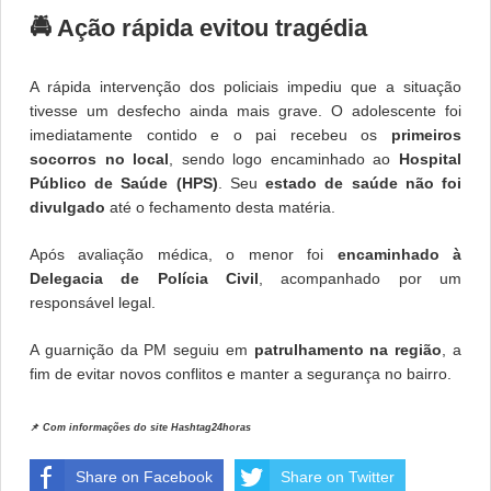
🚔 Ação rápida evitou tragédia
A rápida intervenção dos policiais impediu que a situação
tivesse um desfecho ainda mais grave. O adolescente foi
imediatamente contido e o pai recebeu os
primeiros
socorros no local
, sendo logo encaminhado ao
Hospital
Público de Saúde (HPS)
. Seu
estado de saúde não foi
divulgado
até o fechamento desta matéria.
Após avaliação médica, o menor foi
encaminhado à
Delegacia de Polícia Civil
, acompanhado por um
responsável legal.
A guarnição da PM seguiu em
patrulhamento na região
, a
fim de evitar novos conflitos e manter a segurança no bairro.
📌
Com informações do site Hashtag24horas
Share on Facebook
Share on Twitter