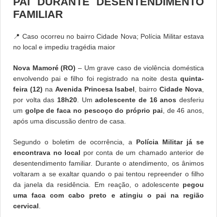
PAI DURANTE DESENTENDIMENTO
FAMILIAR
📍 Caso ocorreu no bairro Cidade Nova; Polícia Militar estava
no local e impediu tragédia maior
Nova Mamoré (RO)
– Um grave caso de violência doméstica
envolvendo pai e filho foi registrado na noite desta
quinta-
feira (12)
na
Avenida Princesa Isabel
, bairro
Cidade Nova
,
por volta das
18h20
. Um
adolescente de 16 anos
desferiu
um
golpe de faca no pescoço do próprio pai
, de 46 anos,
após uma discussão dentro de casa.
Segundo o boletim de ocorrência, a
Polícia Militar já se
encontrava no local
por conta de um chamado anterior de
desentendimento familiar. Durante o atendimento, os ânimos
voltaram a se exaltar quando o pai tentou repreender o filho
da janela da residência. Em reação, o adolescente
pegou
uma faca com cabo preto e atingiu o pai na região
cervical
.