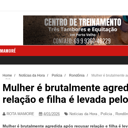
 MAMORÉ
Home
/
Notícias da Hora
/
Polícia
/
Rondônia
/
Mulher é brutalmente a
em RO
Mulher é brutalmente agred
relação e filha é levada p
ROTA MAMORE
4/01/2026
Notícias da Hora
,
Polícia
,
Rondôn
Mulher é brutalmente agredida após recusar relação e filha é 