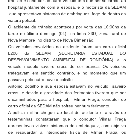
trânsito e condutor do outro veículo tem que ser socorrido ao
hospital juntamente com a esposa, e o motorista da SEDAM
que apresentava sintomas de embriaguez foge de dentro da
viatura policial.
O acidente de trânsito aconteceu por volta das 16:00hs da
tarde no último domingo (04) na linha 33D, zona rural de
Nova Mamoré no distrito de Nova Dimensão.
Os veículos envolvidos no acidente foram um carro oficial
L200 da SEDAM (SECRETARIA ESTADUAL DO
DESENVOLVIMENTO AMBIENTAL DE RONDÔNIA) e o
veículo modelo saveiro cross de cor branca. Os veículos
trafegavam em sentido contrário, e no momento que um
passava pelo outro ouve a colisão.
Antônio Botelho e sua esposa estavam no veículo saveiro
cross e devido a gravidade dos ferimentos tiveram que ser
encaminhados para o hospital, Vilmar Fraga, condutor do
carro oficial da SEDAM não sofreu nenhum ferimento.
A polícia militar chegou ao local do acidente e através de
testemunhas constataram que o condutor Vilmar Fraga
apresentavas visíveis sintomas de embriaguez, com objetivo
de resguardar a integridade física de Vilmar Fraga, os